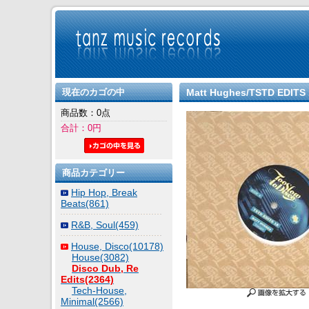
現在のカゴの中
Matt Hughes/TSTD EDITS 
商品数：0点
合計：0円
商品カテゴリー
Hip Hop, Break
Beats(861)
R&B, Soul(459)
House, Disco(10178)
House(3082)
Disco Dub, Re
Edits(2364)
Tech-House,
Minimal(2566)