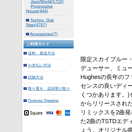
Jazz/World(1722)
Progressive
House(444)
Techno, Dub
Step(4767)
Accessories(7)
ご利用ガイド
送料、発送方法
限定スカイブルー・
お支払い方法
デューサー、ミュー
Hughesの長年のファ
試聴方法
センスの良いディ
取り置き、店頭受け取り
くつかあります。)を数
Oversea Shipping
からリリースされた”Th
リミックスを2曲発
た2曲のTSTDエ
ょう。オリジナル