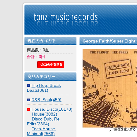
現在のカゴの中
George Faith/Super Eight 
商品数：0点
合計：0円
商品カテゴリー
Hip Hop, Break
Beats(861)
R&B, Soul(459)
House, Disco(10178)
House(3082)
Disco Dub, Re
Edits(2364)
Tech-House,
Minimal(2566)