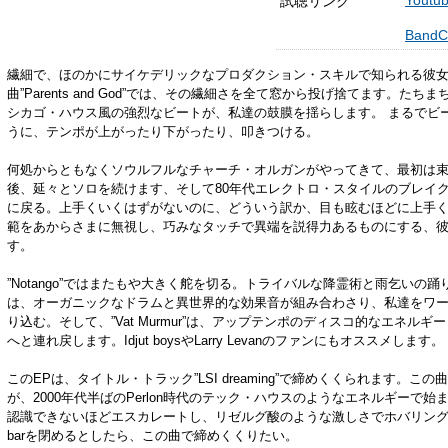
試聴リンク
Band
繊細で、ほのかにサイケデリックなプロダクション・スキルで知られる彼
曲”Parents and God”では、その繊細さを全て窓から投げ捨てます。たちまちM
シカゴ・ハウス風の強烈なビートが、私達の鼓膜を揺らします。 まるでビースト
うに、テンポが上がったり下がったり、叩きつける。
何処からともなくソウルフルなチャーチ・オルガンがやってきて、最初は
後、延々とソロを続けます、そして80年代エレクトロ・スタイルのブレイ
に戻る。上手くいくはずがないのに、どういう訳か、目も眩むほどに上手
範をあからさまに無視し、巧みなタッチで異端を説得力あるものにする、
す。
”Notango”ではまたもや大きく舵を切る。トライバルな降霊術と雨乞いの
は、オーガニックなドラムと異世界的な効果音が組み合わさり、私達をワ
り込む。そして、”Vat Murmur”は、アップテンポのディスコ的なエネル
へと連れ戻します。Idjut boysやLarry Levanのファンにもオススメします。
このEPは、タイトル・トラック”LSI dreaming”で締めくくられます。
が、2000年代半ばのPerlon時代のテック・ハウスのようなエネルギーで
認識できないほどエスカレートし、リゼルグ酸のような激しさでホバリングしま
barを閉めるとしたら、この曲で締めくくりたい。