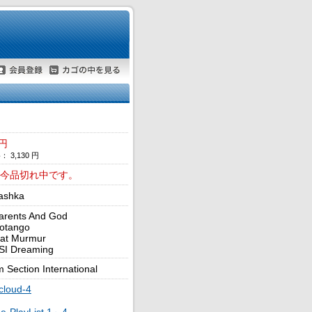
 円
 3,130 円
今品切れ中です。
ashka
arents And God
otango
Cat Murmur
SI Dreaming
 Section International
cloud-4
e-PlayList 1～4