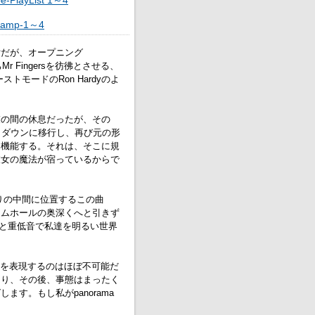
Camp-1～4
女だが、オープニング
r Fingersを彷彿とさせる、
モードのRon Hardyのよ
束の間の休息だったが、その
クダウンに移行し、再び元の形
く機能する。それは、そこに規
彼女の魔法が宿っているからで
踊りの中間に位置するこの曲
ームホールの奥深くへと引きず
ギーと重低音で私達を明るい世界
この曲を表現するのはほぼ不可能だ
始まり、その後、事態はまったく
す。もし私がpanorama