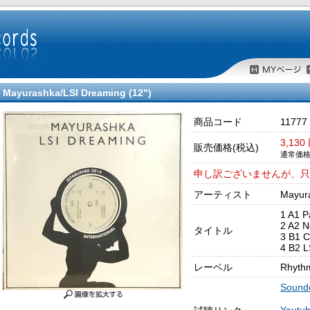
Mayurashka/LSI Dreaming (12")
商品コード
11777
3,130
販売価格(税込)
通常価格：
申し訳ございませんが、只
アーティスト
Mayur
1 A1 P
2 A2 N
タイトル
3 B1 
4 B2 L
レーベル
Rhythm
Sound
Youtub