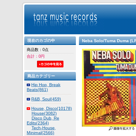
現在のカゴの中
Neba Solo/Tuma Duma (LP
商品数：0点
合計：0円
商品カテゴリー
Hip Hop, Break
Beats(861)
R&B, Soul(459)
House, Disco(10178)
House(3082)
Disco Dub, Re
Edits(2364)
Tech-House,
Minimal(2566)