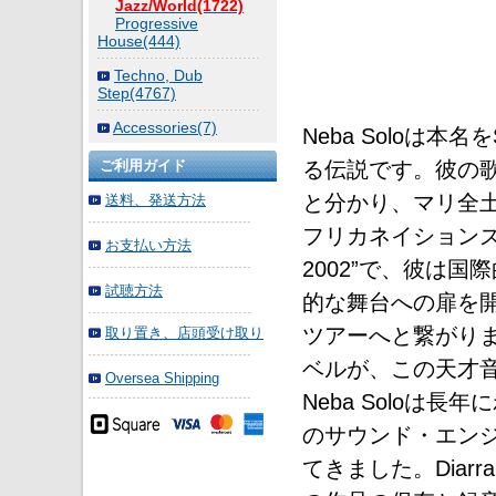
Jazz/World(1722)
Progressive
House(444)
Techno, Dub
Step(4767)
Accessories(7)
Neba Soloは本名
る伝説です。彼の
ご利用ガイド
と分かり、マリ全
送料、発送方法
フリカネイションズ
お支払い方法
2002”で、彼は
試聴方法
的な舞台への扉を
ツアーへと繋がりまし
取り置き、店頭受け取り
ベルが、この天才
Oversea Shipping
Neba Soloは長
のサウンド・エンジニ
てきました。Diarr