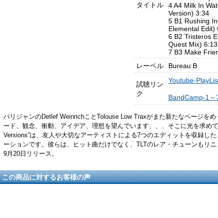
タイトル
4 A4 Milk In Wa
Version) 3:34
5 B1 Rushing In
Elemental Edit)
6 B2 Tristeros 
Quest Mix) 6:13
7 B3 Make Frie
レーベル
Bureau B
Youtube-PlayLi
試聴リン
ク
BandCamp-1～
パリジャンのDetlef WeinrichことTolouse Low Traxがまた新たな
ード、観念、衝動、アイデア、理想を望んでいます、、、そこに光を求めて。今作
Versions”は、友人や大切なアーティストによる7つのエディットを収録
ーションです。彼らは、ヒット曲だけでなく、TLTのレア・チューンもリニュ
9月20日リリース。
この商品に対するお客様の声