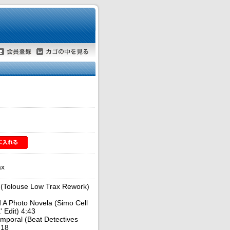
ax
 (Tolouse Low Trax Rework)
 A Photo Novela (Simo Cell
 Edit) 4:43
mporal (Beat Detectives
:18