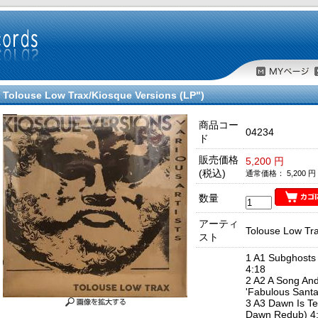
Tolouse Low Trax/Kiosque Versions (LP")
商品コー
04234
ド
販売価格
5,200 円
(税込)
通常価格： 5,200 円
数量
アーティ
Tolouse Low Tr
スト
1 A1 Subghosts
4:18
2 A2 A Song And
'Fabulous Santa'
3 A3 Dawn Is Te
Dawn Redub) 4