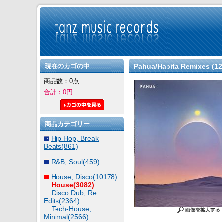
現在のカゴの中
Pahua/Habita Remixes (12
商品数：0点
合計：0円
商品カテゴリー
Hip Hop, Break
Beats(861)
R&B, Soul(459)
House, Disco(10178)
House(3082)
Disco Dub, Re
Edits(2364)
Tech-House,
Minimal(2566)