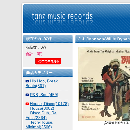
現在のカゴの中
J.J. Johnson/Willie Dynam
商品数：0点
合計：0円
商品カテゴリー
Hip Hop, Break
Beats(861)
R&B, Soul(459)
House, Disco(10178)
House(3082)
Disco Dub, Re
Edits(2364)
Tech-House,
Minimal(2566)