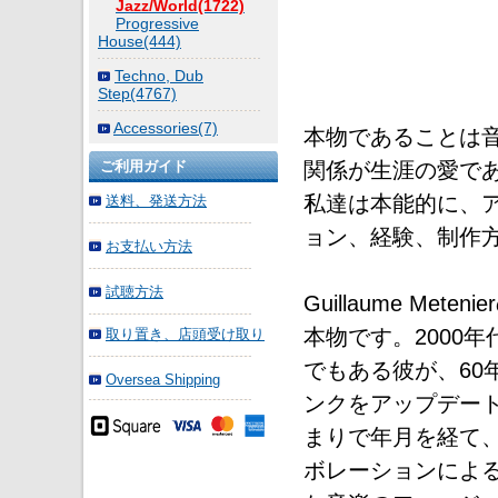
Jazz/World(1722)
Progressive
House(444)
Techno, Dub
Step(4767)
Accessories(7)
本物であることは
関係が生涯の愛で
ご利用ガイド
私達は本能的に、
送料、発送方法
ョン、経験、制作
お支払い方法
試聴方法
Guillaume Met
本物です。2000
取り置き、店頭受け取り
でもある彼が、60
Oversea Shipping
ンクをアップデー
まりで年月を経て
ボレーションによ