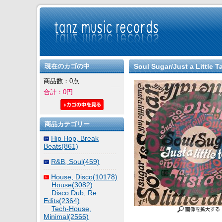
現在のカゴの中
Soul Sugar/Just a Little T
商品数：0点
合計：0円
商品カテゴリー
Hip Hop, Break
Beats(861)
R&B, Soul(459)
House, Disco(10178)
House(3082)
Disco Dub, Re
Edits(2364)
Tech-House,
Minimal(2566)