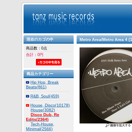
現在のカゴの中
Metro Area/Metro Area 4 (
商品数：0点
合計：0円
商品カテゴリー
Hip Hop, Break
Beats(861)
R&B, Soul(459)
House, Disco(10178)
House(3082)
Disco Dub, Re
Edits(2364)
Tech-House,
Minimal(2566)