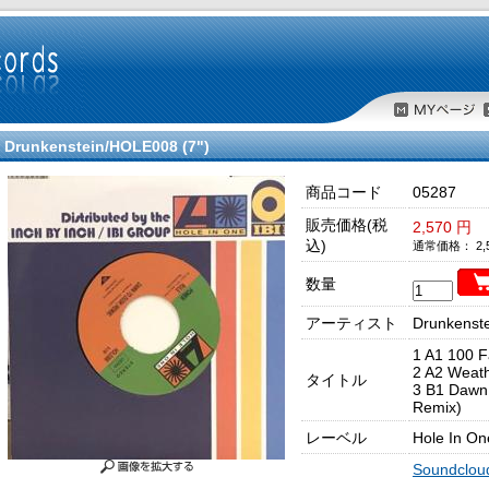
Drunkenstein/HOLE008 (7")
商品コード
05287
販売価格(税
2,570 円
込)
通常価格： 2,5
数量
アーティスト
Drunkenste
1 A1 100 F
2 A2 Weath
タイトル
3 B1 Dawn 
Remix)
レーベル
Hole In On
Soundclou