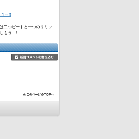
p-1～3
棒には二つビートと一つのリミッ
楽しもう !