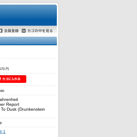
70 円
in
ahrenheit
er Report
To Dusk (Drunkenstein
e
d-1