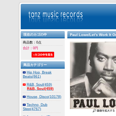
現在のカゴの中
Paul Lowe/Let's Work It Ou
商品数：0点
合計：0円
商品カテゴリー
Hip Hop, Break
Beats(861)
R&B, Soul(459)
R&B, Soul(459)
House, Disco(10178)
Techno, Dub
Step(4767)