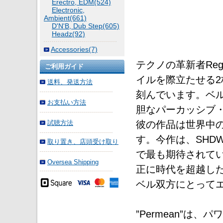
Erectro, EDM(524)
Electronic,
Ambient(661)
D'N'B, Dub Step(605)
Headz(92)
Accessories(7)
テクノの革新者Re
ご利用ガイド
イルを際立たせる2枚
送料、発送方法
刻んでいます。ベ
お支払い方法
胆なパーカッシブ
彼の作品は世界中
試聴方法
す。今作は、SHD
取り置き、店頭受け取り
で最も期待されて
Oversea Shipping
正に時代を超越した
ベル双方にとって
”Permean”は