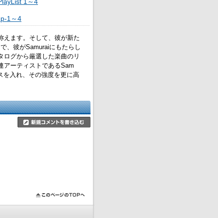
PlayList 1～4
p-1～4
)の音楽を称えます。そして、彼が新た
彼がSamuraiにもたらし
icカタログから厳選した楽曲のリ
連アーティストであるSam
作品にメスを入れ、その強度を更に高