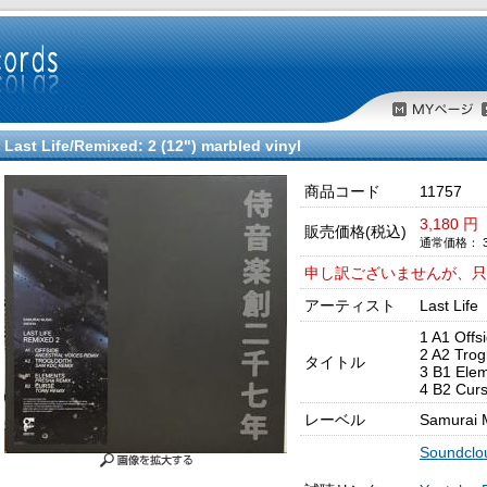
Last Life/Remixed: 2 (12") marbled vinyl
商品コード
11757
3,180 円
販売価格(税込)
通常価格： 3,
申し訳ございませんが、只
アーティスト
Last Life
1 A1 Offs
2 A2 Trog
タイトル
3 B1 Elem
4 B2 Curs
レーベル
Samurai 
Soundcl