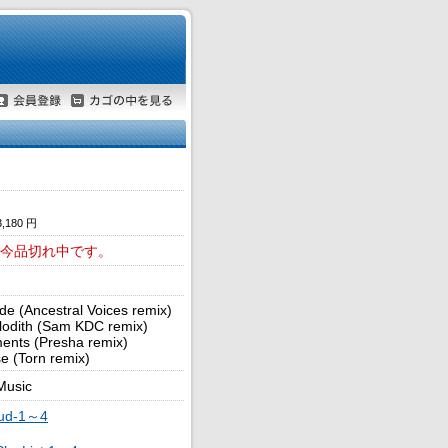
180 円
今品切れ中です。
ide (Ancestral Voices remix)
lodith (Sam KDC remix)
ents (Presha remix)
e (Torn remix)
Music
oud-1～4