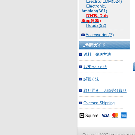
Erectro, EDM(524)
Electronic,
Ambient(661)
D'N'B, Dub
Step(605)
Headz(92)
Accessories(7)
ご利用ガイド
送料、発送方法
お支払い方法
試聴方法
取り置き、店頭受け取り
Oversea Shipping
Copyright 2007 tanz music record