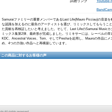
試聴リンク
Youtube-
BandCam
Samuraiファミリーの重要メンバーであるLast Life(Mauro Picciau
な認識を加えるのに最良のアーティストを選び、リミックスしてもらうことで、
た貢献を再検証したいと考えました。そして、Last LifeのSamurai Mus
ミックス集第2弾、最終形が完成しました。リミキサーには、レーベルの常
KDC、Ancestral Voices、Torn、そしてPreshaを起用し、Mauroの
め、4つの力強い作品へと再構築しています。
この商品に対するお客様の声
s All rights reserved.