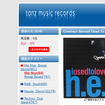
現在のカゴの中
Common Sense/I Used To L
商品数：0点
合計：0円
商品カテゴリー
Hip Hop, Break
Beats(861)
Hip Hop(64)
Break Beats(797)
R&B, Soul(459)
House, Disco(10178)
Techno, Dub
Step(4767)