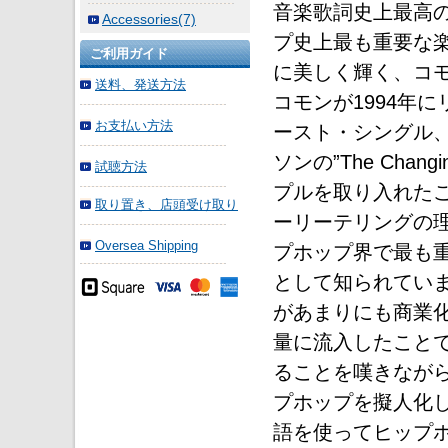
音楽歌詞史上最高の
Accessories(7)
プ史上最も重要な
ご利用ガイド
に美しく輝く、コモンの最
送料、発送方法
コモンが1994年にリ
お支払い方法
ースト・シングル、
ソンの”The Cha
試聴方法
プルを取り入れた
取り置き、店頭受け取り
ーリーテリングの理
Oversea Shipping
プホップ界で最も
として知られてい
があまりにも商業化
量に流入したこと
ることを嘆きなが
プホップを擬人化
語を使ってヒップ