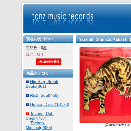
現在のカゴの中
Yasuaki Shimizu/Kakashi 
商品数：0点
合計：0円
商品カテゴリー
Hip Hop, Break
Beats(861)
R&B, Soul(459)
House, Disco(10178)
Techno, Dub
Step(4767)
Techno,
Minimal(2885)